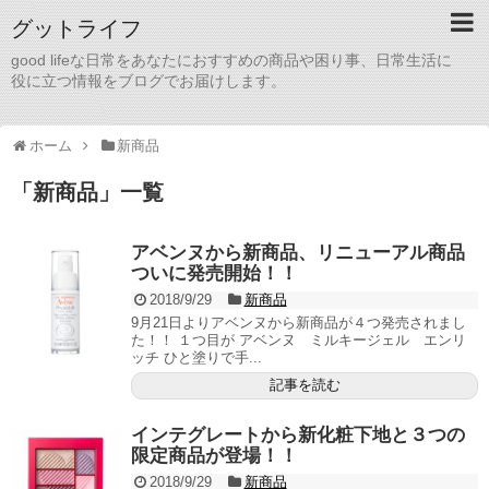
グットライフ
good lifeな日常をあなたにおすすめの商品や困り事、日常生活に
役に立つ情報をブログでお届けします。
ホーム
新商品
「
新商品
」
一覧
アベンヌから新商品、リニューアル商品
ついに発売開始！！
2018/9/29
新商品
9月21日よりアベンヌから新商品が４つ発売されまし
た！！ １つ目が アベンヌ ミルキージェル エンリ
ッチ ひと塗りで手...
記事を読む
インテグレートから新化粧下地と３つの
限定商品が登場！！
2018/9/29
新商品