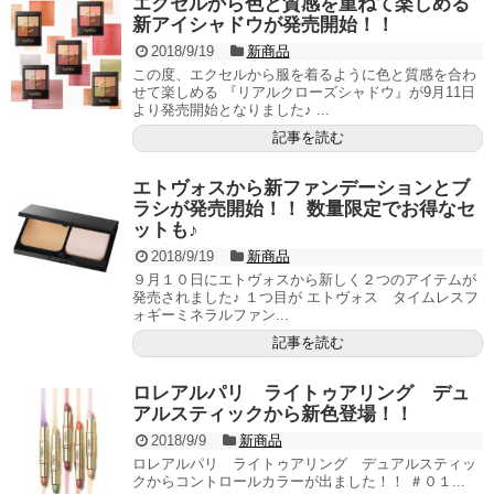
エクセルから色と質感を重ねて楽しめる
新アイシャドウが発売開始！！
2018/9/19
新商品
この度、エクセルから服を着るように色と質感を合わ
せて楽しめる 『リアルクローズシャドウ』が9月11日
より発売開始となりました♪ ...
記事を読む
エトヴォスから新ファンデーションとブ
ラシが発売開始！！ 数量限定でお得なセ
ットも♪
2018/9/19
新商品
９月１０日にエトヴォスから新しく２つのアイテムが
発売されました♪ １つ目が エトヴォス タイムレスフ
ォギーミネラルファン...
記事を読む
ロレアルパリ ライトゥアリング デュ
アルスティックから新色登場！！
2018/9/9
新商品
ロレアルパリ ライトゥアリング デュアルスティッ
クからコントロールカラーが出ました！！ ＃０１...