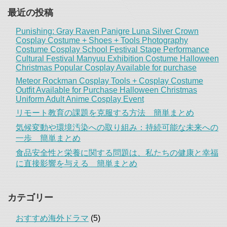
最近の投稿
Punishing: Gray Raven Panigre Luna Silver Crown
Cosplay Costume + Shoes + Tools Photography
Costume Cosplay School Festival Stage Performance
Cultural Festival Manyuu Exhibition Costume Halloween
Christmas Popular Cosplay Available for purchase
Meteor Rockman Cosplay Tools + Cosplay Costume
Outfit Available for Purchase Halloween Christmas
Uniform Adult Anime Cosplay Event
リモート教育の課題を克服する方法 簡単まとめ
気候変動や環境汚染への取り組み：持続可能な未来への
一歩 簡単まとめ
食品安全性と栄養に関する問題は、私たちの健康と幸福
に直接影響を与える 簡単まとめ
カテゴリー
おすすめ海外ドラマ
(5)