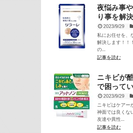
夜悩み事
り事を解
2023/9/29
私にお任せを、
解決します！！
の...
記事を読む
ニキビが
で困って
2023/9/29
ニキビはケアー
神面では良くな
友達や異性...
記事を読む