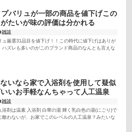
ップバリュが一部の商品を値下げこの
りがたいが味の評価は分かれる
雑談
リュ厳選31品目を値下げ！！この時代に値下げはありが
、ハズレも多いのがこのブランド商品のなんとも言えな
けないなら家で入浴剤を使用して疑似
ばいいお手軽なんちゃって人工温泉
雑談
浴剤は温素 入浴剤 白華の湯 輝く乳白色の湯(にごり)で
に敵わないが、お家でこのレベルの人工温泉？みたいな