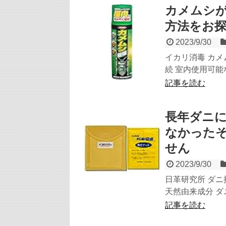
カメムシ
方法をお
2023/9/30
イカリ消毒 カメ
続 室内使用可能
記事を読む
長年ダニ
なかった
せん
2023/9/30
日革研究所 ダニ
天然由来成分 ダニ
記事を読む