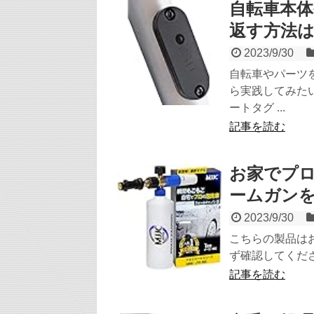
自転車本
返す方法
2023/9/30
自転車やパーツ
ら実践してみた
ートタグ ...
記事を読む
お家でプロ
ームガン
2023/9/30
こちらの製品は
ず確認してくださ
記事を読む