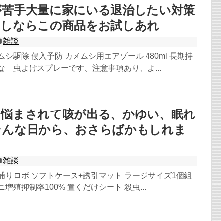
が苦手大量に家にいる退治したい対策
探しならこの商品をお試しあれ
雑談
ムシ駆除 侵入予防 カメムシ用エアゾール 480ml 長期持
な 虫よけスプレーです、注意事項あり、よ...
に悩まされて咳が出る、かゆい、眠れ
そんな日から、おさらばかもしれま
雑談
捕りロボ ソフトケース+誘引マット ラージサイズ1個組
増殖抑制率100% 置くだけシート 殺虫...