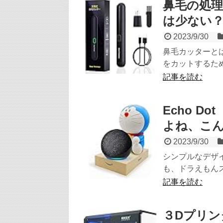
鼻毛の処
は少ない
2023/9/30
鼻毛カッターと
をカットするため
記事を読む
Echo 
よね、こ
2023/9/30
シンプルなデザイン
も、ドラえもんス
記事を読む
３Dプリ