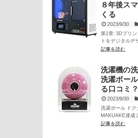
８年後ス
くる
2023/9/30
第1章: 3Dプ
トをデジタルデザ
記事を読む
洗濯機の
洗濯ボー
る口コミ
2023/9/30
洗濯ボール ドク
MAKUAKE達成
記事を読む