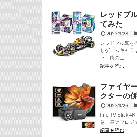
レッドブ
てみた
2023/9/28
レッドブル翼を
しゲームキャラ
下、街の上...
記事を読む
ファイヤ
クターの併
2023/9/26
Fire TV St
意、最近プロジェ
記事を読む