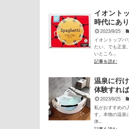
イオント
時代にあ
2023/9/25
イオントップバ
たい、でも正直
いところ...
記事を読む
温泉に行
体験すれ
2023/9/25
私がおすすめの入
す。本物の温泉
体...