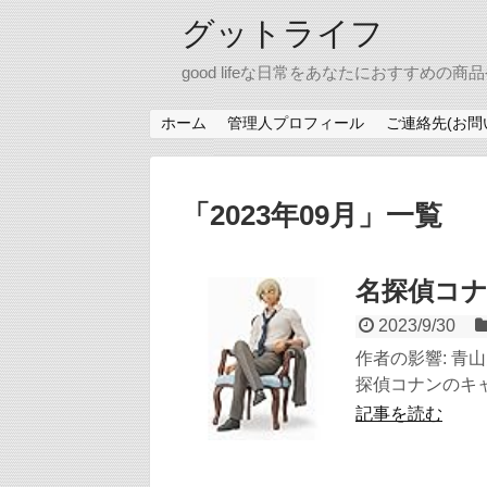
グットライフ
good lifeな日常をあなたにおすす
ホーム
管理人プロフィール
ご連絡先(お問
「
2023年09月
」
一覧
名探偵コ
2023/9/30
作者の影響: 
探偵コナンのキャ
記事を読む