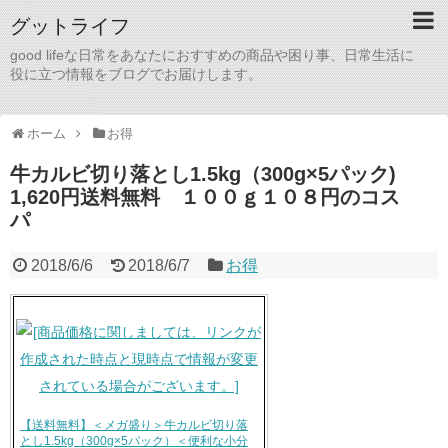
グットライフ
good lifeな日常をあなたにおすすめの商品や困り事、日常生活に
役に立つ情報をブログでお届けします。
ホーム
お得
牛カルビ切り落とし1.5kg（300g×5パック)
1,620円送料無料 １００ｇ１０８円のコス
パ
2018/6/6
2018/6/7
お得
【送料無料】＜メガ盛り＞牛カルビ切り落
とし1.5kg（300g×5パック）＜便利な小分