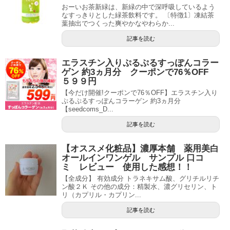
おーいお茶新緑は、新緑の中で深呼吸しているよう
なすっきりとした緑茶飲料です。 〔特徴1〕凍結茶
葉抽出でつくった爽やかなやわらか...
記事を読む
エラスチン入りぷるぷるすっぽんコラー
ゲン 約3ヵ月分 クーポンで76％OFF
５９９円
【今だけ開催!クーポンで76％OFF】エラスチン入り
ぷるぷるすっぽんコラーゲン 約3ヵ月分
【seedcoms_D...
記事を読む
【オススメ化粧品】濃厚本舗 薬用美白
オールインワンゲル サンプル 口コ
ミ レビュー 使用した感想！！
【全成分】 有効成分 トラネキサム酸、グリチルリチ
ン酸２Ｋ その他の成分：精製水、濃グリセリン、ト
リ（カプリル・カプリン...
記事を読む