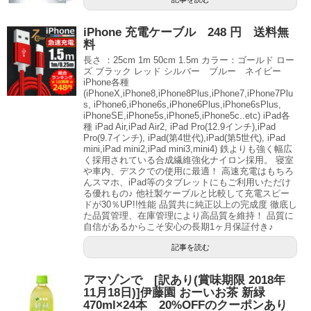
iPhone 充電ケーブル 248 円 送料無
料
長さ ：25cm 1m 50cm 1.5m カラー：ゴールド ロー
ズ ブラック レッド シルバー ブルー ネイビー
iPhone各種
(iPhoneX,iPhone8,iPhone8Plus,iPhone7,iPhone7Plu
s, iPhone6,iPhone6s,iPhone6Plus,iPhone6sPlus,
iPhoneSE,iPhone5s,iPhone5,iPhone5c..etc) iPad各
種 iPad Air,iPad Air2, iPad Pro(12.9インチ),iPad
Pro(9.7インチ), iPad(第4世代),iPad(第5世代), iPad
mini,iPad mini2,iPad mini3,mini4) 鉄よりも強く幅広
く採用されている合成繊維強化ナイロン採用。 寝室
や車内、デスクでの使用に最適！ 高速充電はもちろ
んスマホ、iPad等のタブレットにもご利用いただけ
る優れもの♪ 他社製ケーブルと比較して充電スピー
ドが30％UP!!性能 品質共に純正以上の完成度 徹底し
た品質管理、在庫管理により高品質を維持！ 品質に
自信があるからこそ安心の長期1ヶ月保証付き♪
記事を読む
アマゾンで [訳あり(賞味期限 2018年
11月18日)]伊藤園 おーいお茶 新緑
470ml×24本 20%OFFのクーポンあり