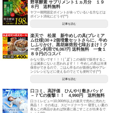
野草酵素 サプリメント１ヵ月分 １９
８円 送料無料
ヤフー期間固定ポイントが余っているいる方などは
ポイント消化にどうぞ(^^)
記事を読む
楽天で 松屋 新牛めしの具(プレミア
ム仕様)30＋2個増量セットさらに、牛め
しふりかけ、黒胡麻焙煎七味おまけ！ク
ーポン利用で6,067円 送料無料 一食１
８９円のコスパ
かなり安いです！！！( ﾟДﾟ) この値段で販売するこ
とは滅多にないと思われます！！ 牛めしの具は冷凍
保存ができるので、ごはん作るのが面倒な時やアレ
ンジレシピなどに使えるのでとても便利です(^^)
記事を読む
口コミ、高評価 ひんやり敷きパッド
－７℃の衝撃！！ 4,990円 送料無料
口コミレビュー10,000件以上の楽天で売れに売れた
商品！！ その名は、スピードクーラー 寝苦しい夏の
夜もこの商品があれば快適に過ごすことが出来るで