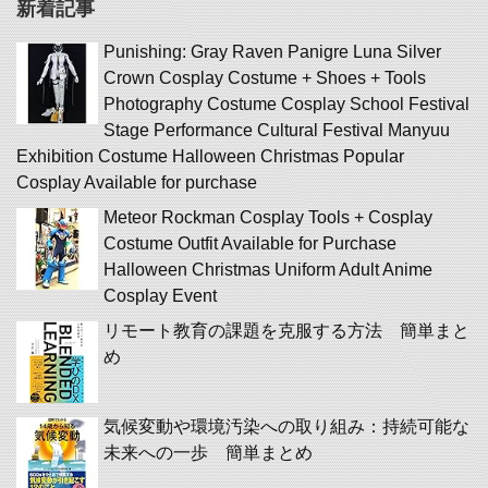
新着記事
Punishing: Gray Raven Panigre Luna Silver
Crown Cosplay Costume + Shoes + Tools
Photography Costume Cosplay School Festival
Stage Performance Cultural Festival Manyuu
Exhibition Costume Halloween Christmas Popular
Cosplay Available for purchase
Meteor Rockman Cosplay Tools + Cosplay
Costume Outfit Available for Purchase
Halloween Christmas Uniform Adult Anime
Cosplay Event
リモート教育の課題を克服する方法 簡単まと
め
気候変動や環境汚染への取り組み：持続可能な
未来への一歩 簡単まとめ