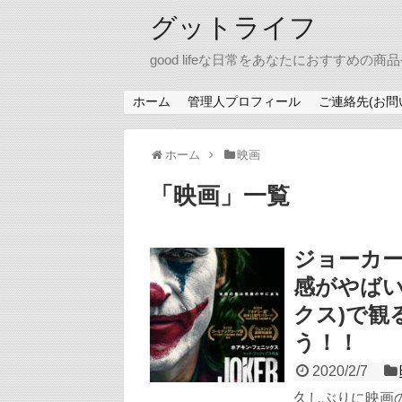
グットライフ
good lifeな日常をあなたにおすす
ホーム
管理人プロフィール
ご連絡先(お問
ホーム
映画
「
映画
」
一覧
ジョーカ
感がやばい
クス)で観
う！！
2020/2/7
久しぶりに映画