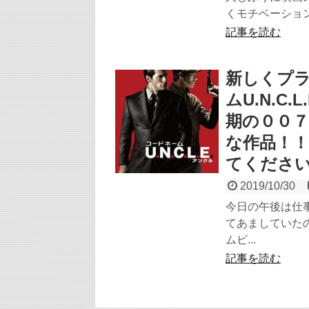
くモチベーション
記事を読む
新しくプ
ムU.N.C
期の００
な作品！
てくださ
2019/10/30
今日の午後は仕
てあましていた
ムビ...
記事を読む